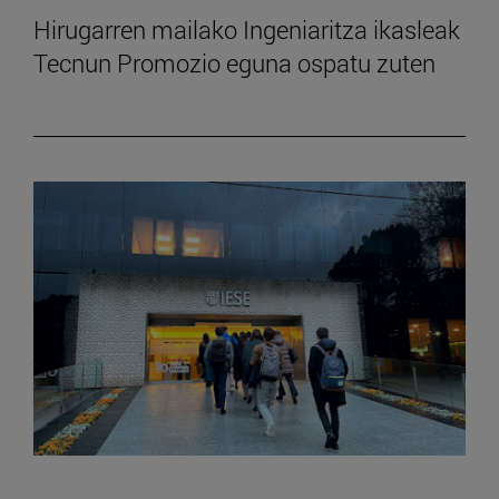
Hirugarren mailako Ingeniaritza ikasleak
Tecnun Promozio eguna ospatu zuten