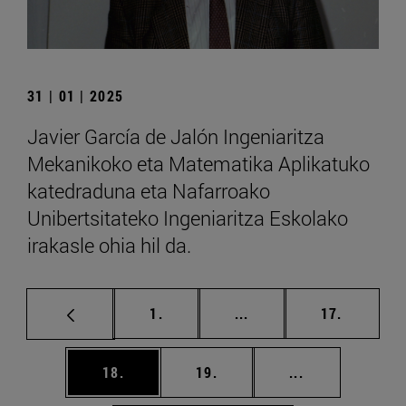
31 | 01 | 2025
Javier García de Jalón Ingeniaritza
Mekanikoko eta Matematika Aplikatuko
katedraduna eta Nafarroako
Unibertsitateko Ingeniaritza Eskolako
irakasle ohia hil da.
orrialdea
Tarteko orrialdeak Erab
orrialdea
1.
...
17.
orrialdea
orrialdea
Tarteko orriald
18.
19.
...