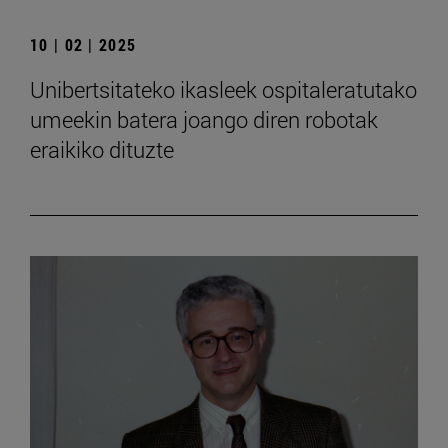
10 | 02 | 2025
Unibertsitateko ikasleek ospitaleratutako
umeekin batera joango diren robotak
eraikiko dituzte