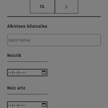
orrialdea
72.
Albisteen bilatzailea
Noiztik
Noiz arte