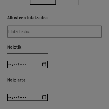
Albisteen bilatzailea
Noiztik
Noiz arte