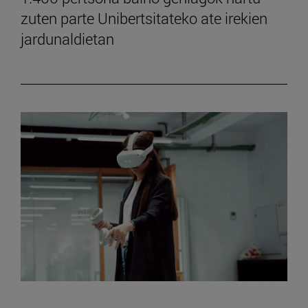
zuten parte Unibertsitateko ate irekien
jardunaldietan