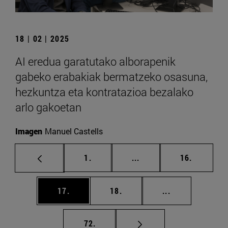
18 | 02 | 2025
AI eredua garatutako alborapenik
gabeko erabakiak bermatzeko osasuna,
hezkuntza eta kontratazioa bezalako
arlo gakoetan
Imagen
Manuel Castells
orrialdea
Tarteko orrialdeak Erab
orrialdea
1.
...
16.
orrialdea
orrialdea
Tarteko orriald
17.
18.
...
orrialdea
72.