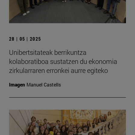
28 | 05 | 2025
Unibertsitateak berrikuntza
kolaboratiboa sustatzen du ekonomia
zirkularraren erronkei aurre egiteko
Imagen
Manuel Castells