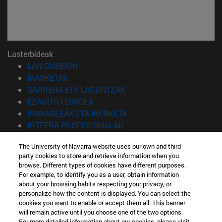
Lasterbideak
(Beste leiho batean irekiko da)
LAN GUREKIN
(Beste leiho batean irekiko da)
IKASKETAK
(Beste leiho batean irekiko 
SARRERA ETA LAGUNTZAK
(Beste leiho batean irekiko da)
EZAGUTU ESKOLA
(Beste leiho batean irekiko
IRAKASLEAK ETA IKERKETA
(Beste leiho batean irekiko 
IRTEERA PROFESIONALAK
(Beste leiho batean irekiko da)
IKASLEAK
The University of Navarra website uses our own and third-
party cookies to store and retrieve information when you
Informazioa
browse. Different types of cookies have different purposes.
TELEFONOA +34 943 21 98 77
For example, to identify you as a user, obtain information
ZEIN TITULUA INTERESATZEN ZAIZU?
about your browsing habits respecting your privacy, or
ZEIN MASTER INTERESATZEN ZAIZU?
personalize how the content is displayed. You can select the
cookies you want to enable or accept them all. This banner
© Nafarroako Unibertsitatea
will remain active until you choose one of the two options.
For more detailed information about our cookies, please visit