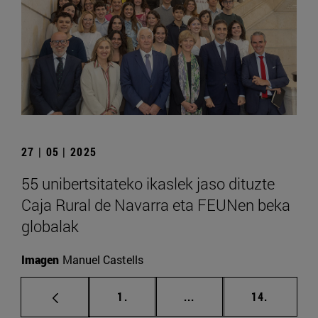
27 | 05 | 2025
55 unibertsitateko ikaslek jaso dituzte
Caja Rural de Navarra eta FEUNen beka
globalak
Imagen
Manuel Castells
orrialdea
Tarteko orrialdeak Erab
orrialdea
1.
...
14.