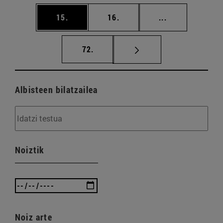
orrialdea
orrialdea
Tarteko orriald
15.
16.
...
orrialdea
72.
Albisteen bilatzailea
Noiztik
Noiz arte