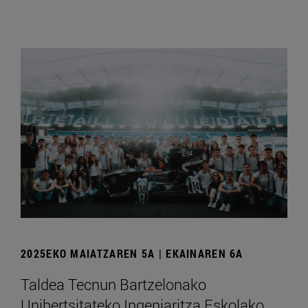
2025EKO MAIATZAREN 5A | EKAINAREN 6A
Taldea Tecnun Bartzelonako
Unibertsitateko Ingeniaritza Eskolako