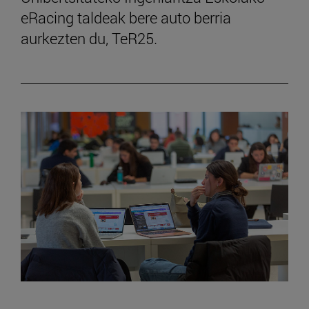
eRacing taldeak bere auto berria
aurkezten du, TeR25.