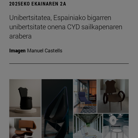
2025EKO EKAINAREN 2A
Unibertsitatea, Espainiako bigarren
unibertsitate onena CYD sailkapenaren
arabera
Imagen
Manuel Castells