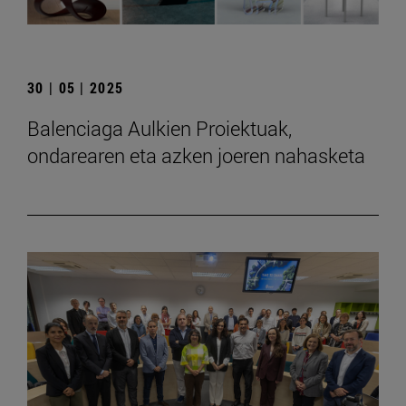
30 | 05 | 2025
Balenciaga Aulkien Proiektuak,
ondarearen eta azken joeren nahasketa