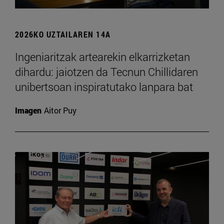
2026KO UZTAILAREN 14A
Ingeniaritzak artearekin elkarrizketan
dihardu: jaiotzen da Tecnun Chillidaren
unibertsoan inspiratutako lanpara bat
Imagen
Aitor Puy