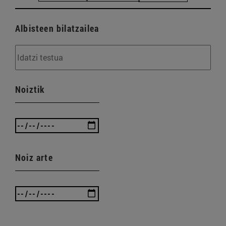
Albisteen bilatzailea
Noiztik
Noiz arte