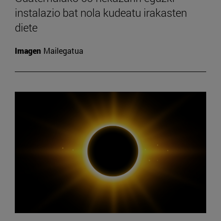
instalazio bat nola kudeatu irakasten
diete
Imagen
Mailegatua