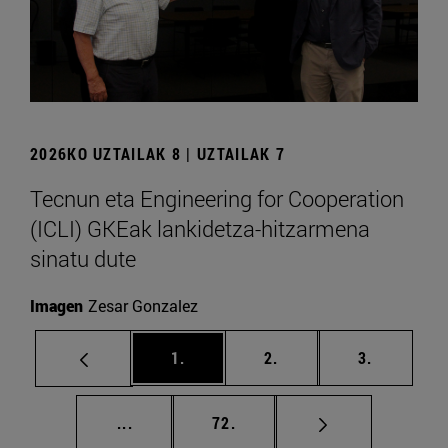
2026KO UZTAILAK 8 | UZTAILAK 7
Tecnun eta Engineering for Cooperation
(ICLI) GKEak lankidetza-hitzarmena
sinatu dute
Imagen
Zesar Gonzalez
orrialdea
orrialdea
orrialdea
1.
2.
3.
Tarteko orrialdeak Erabili TAB tekla nabi
orrialdea
...
72.