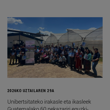
2026KO UZTAILAREN 29A
Unibertsitateko irakasle eta ikasleek
Guatemalako 60 nekazariri eguzki-