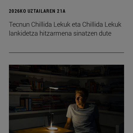
2026KO UZTAILAREN 21A
Tecnun Chillida Lekuk eta Chillida Lekuk
lankidetza hitzarmena sinatzen dute