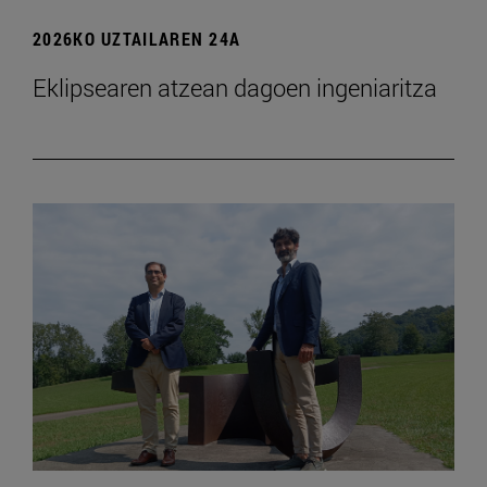
2026KO UZTAILAREN 24A
Eklipsearen atzean dagoen ingeniaritza