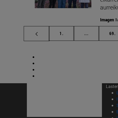
aurreik
Imagen
M
orrialdea
Tarteko orrial
o
1.
...
69.
Laster