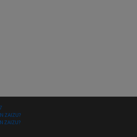
7
N ZAIZU?
N ZAIZU?