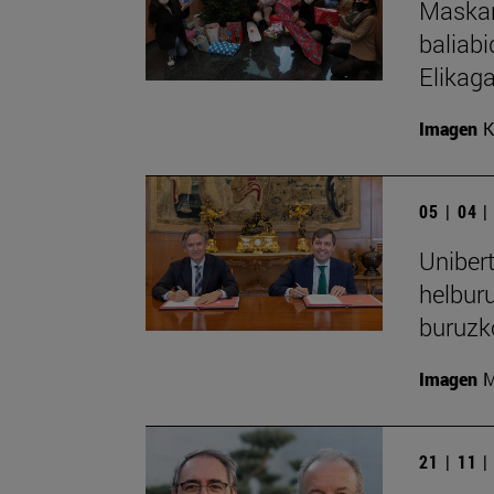
Maskara
baliabi
Elikag
Imagen
K
05 | 04 
Uniber
helbur
buruzk
Imagen
M
21 | 11 