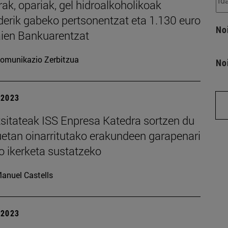
k, opariak, gel hidroalkoholikoak
derik gabeko pertsonentzat eta 1.130 euro
No
aien Bankuarentzat
omunikazio Zerbitzua
No
| 2023
tsitateak ISS Enpresa Katedra sortzen du
uetan oinarritutako erakundeen garapenari
o ikerketa sustatzeko
anuel Castells
| 2023