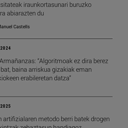
sitateak iraunkortasunari buruzko
ra abiarazten du
anuel Castells
| 2024
Armañanzas: “Algoritmoak ez dira berez
 bat, baina arriskua gizakiak eman
iokeen erabileretan datza”
| 2025
artifizialaren metodo berri batek drogen
ekintzak zehaztasun handiagoz