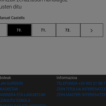
usten ditu
anuel Castells
deak Erabili TAB tekla nabigatzeko.
rrialdea
orrialdea
orrialdea
orrialdea
70.
71.
72.
bideak
Informazioa
(Beste leiho batean irekiko da)
LAN GUREKIN
TELEFONOA +34 943 21 98 7
(Beste leiho batean irekiko da)
IKASKETAK
ZEIN TITULUA INTERESATZE
(Beste leiho batean irekiko da)
SARRERA ETA LAGUNTZAK
ZEIN MASTER INTERESATZE
(Beste leiho batean irekiko da)
EZAGUTU ESKOLA
(Beste leiho batean irekiko da)
IRAKASLEAK ETA IKERKETA