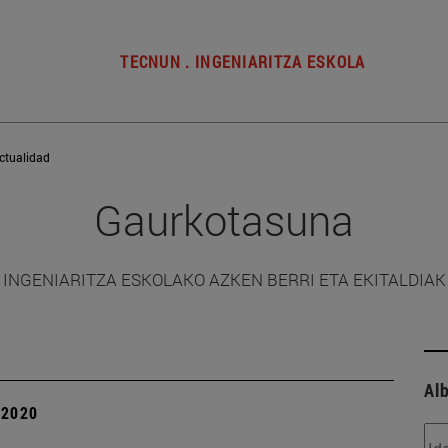
TECNUN . INGENIARITZA ESKOLA
ctualidad
Gaurkotasuna
INGENIARITZA ESKOLAKO AZKEN BERRI ETA EKITALDIAK
Alb
| 2020