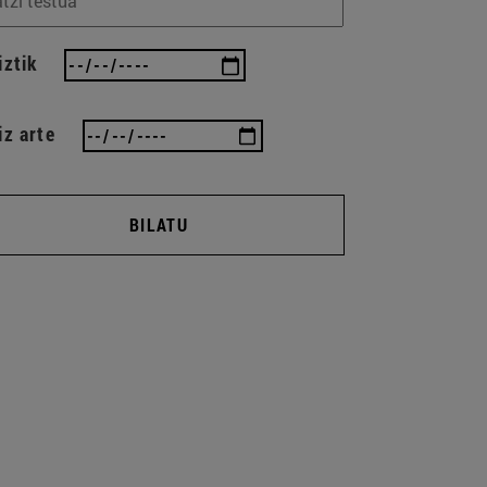
iztik
iz arte
BILATU