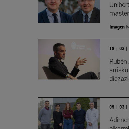
Unibert
master
Imagen
M
18 | 03 
Rubén 
arrisku
diezazk
05 | 03 
Adimen 
elkarr